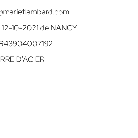
ct@marieflambard.com
le 12-10-2021 de NANCY
 FR43904007192
VERRE D’ACIER