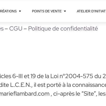
RÉATIONS
POINTS DE VENTE
ATELIER D’INITIA
es
–
CGU
–
Politique de confidentialité
les 6-III et 19 de la Loi n°2004-575 du 2
e L.C.E.N., il est porté à la connaissance
te marieflambard.com , ci-après le “Site”, 