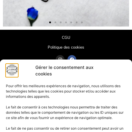
CGU
Politique des cookies
Gérer le consentement aux
© Tous droits réservés CSD.
cookies
SIREN : 90400719200027
Pour offrir les meilleures expériences de navigation, nous utilisons des
technologies telles que les cookies pour stocker et/ou accéder aux
adresse de l'atelier :
informations des appareils.
*LA CITE DU FAIRE 16 avenue de la Malgrange 54140
JARVILLE LA MALGRANGE
Le fait de consentir à ces technologies nous permettra de traiter des
adresse postale :
32 quai Choiseul 54000 NANCY
données telles que le comportement de navigation ou les ID uniques sur
ce site afin de vous fournir un expérience de navigation optimale.
Le fait de ne pas consentir ou de retirer son consentement peut avoir un